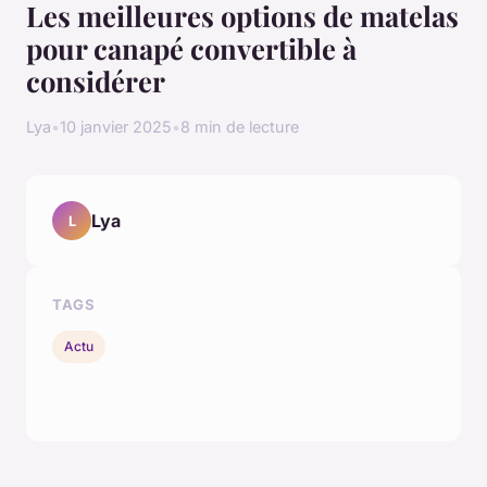
Les meilleures options de matelas
pour canapé convertible à
considérer
Lya
•
10 janvier 2025
•
8 min de lecture
Lya
L
TAGS
Actu