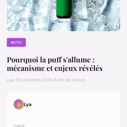
ACTU
Pourquoi la puff s'allume :
mécanisme et enjeux révélés
Lya
•
12 novembre 2024
•
5 min de lecture
Lya
L
TAGS